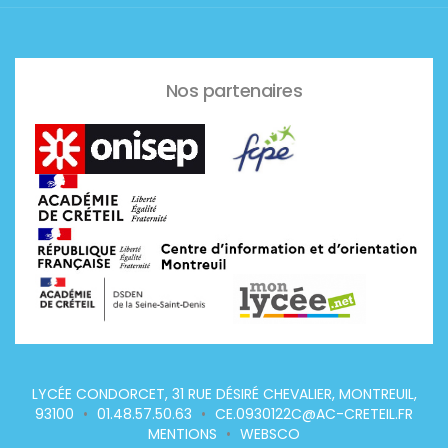
Nos partenaires
LYCÉE CONDORCET, 31 RUE DÉSIRÉ CHEVALIER, MONTREUIL,
93100
•
01.48.57.50.63
•
CE.0930122C@AC-CRETEIL.FR
MENTIONS
•
WEBSCO