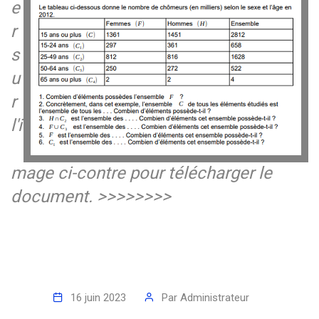
e
r
s
u
r
l'i
mage ci-contre pour télécharger le
document. >>>>>>>>
16 juin 2023
Par
Administrateur