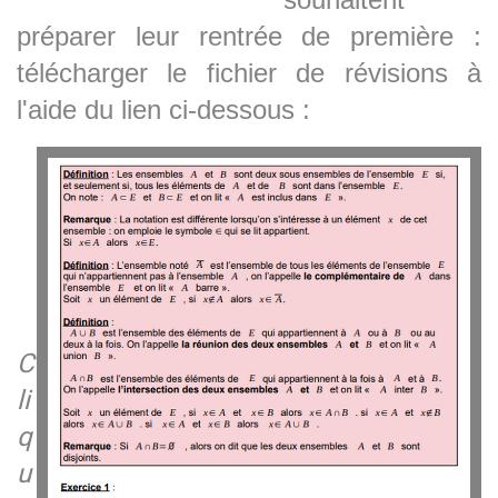
préparer leur rentrée de première :
télécharger le fichier de révisions à
l'aide du lien ci-dessous :
C
li
q
u