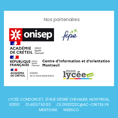
Nos partenaires
LYCÉE CONDORCET, 31 RUE DÉSIRÉ CHEVALIER, MONTREUIL,
93100
•
01.48.57.50.63
•
CE.0930122C@AC-CRETEIL.FR
MENTIONS
•
WEBSCO