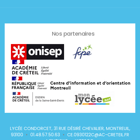
Nos partenaires
LYCÉE CONDORCET, 31 RUE DÉSIRÉ CHEVALIER, MONTREUIL,
93100
•
01.48.57.50.63
•
CE.0930122C@AC-CRETEIL.FR