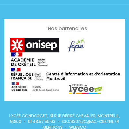
Nos partenaires
LYCÉE CONDORCET, 31 RUE DÉSIRÉ CHEVALIER, MONTREUIL,
93100
•
01.48.57.50.63
•
CE.0930122C@AC-CRETEIL.FR
MENTIONS
•
WEBSCO