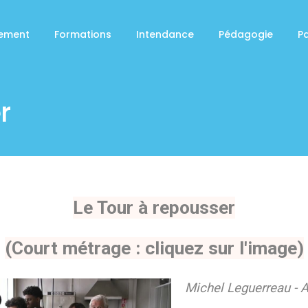
sement
Formations
Intendance
Pédagogie
P
r
Le Tour à repousser
(Court métrage : cliquez sur l'image)
Michel Leguerreau - Ac