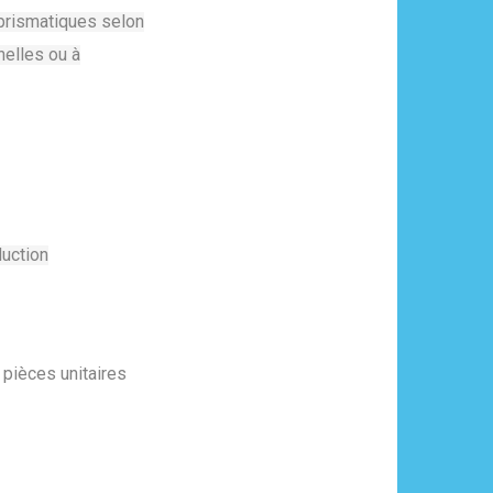
 prismatiques selon
nelles ou à
duction
 pièces unitaires