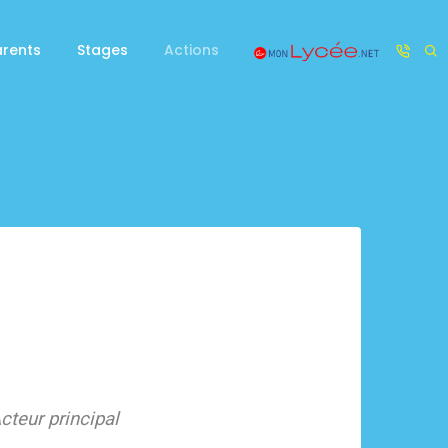
arents
Stages
Actions
teur principal