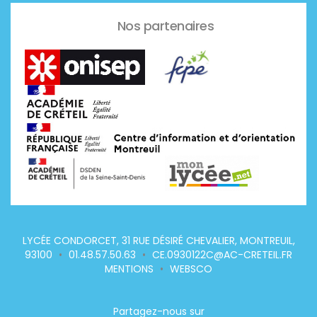
Nos partenaires
LYCÉE CONDORCET, 31 RUE DÉSIRÉ CHEVALIER, MONTREUIL,
93100
•
01.48.57.50.63
•
CE.0930122C@AC-CRETEIL.FR
MENTIONS
•
WEBSCO
Partagez-nous sur