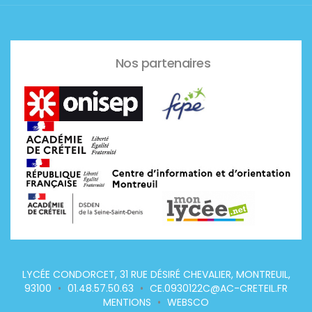
Nos partenaires
LYCÉE CONDORCET, 31 RUE DÉSIRÉ CHEVALIER, MONTREUIL,
93100
•
01.48.57.50.63
•
CE.0930122C@AC-CRETEIL.FR
MENTIONS
•
WEBSCO